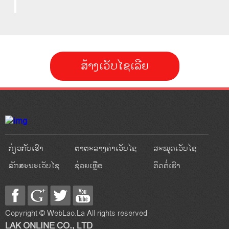
ສ້າງເວັບໄຊເລີຍ
ກ່ຽວກັບເຮົາ
ຕາຕະລາງຄ່າເວັບໄຊ
ສະໝຸດເວັບໄຊ
ລັກສະນະເວັບໄຊ
ຊ່ວຍເຫຼືອ
ຕິດຕໍ່ເຮົາ
Copyright © WebLao.La All rights reserved
LAK ONLINE CO., LTD