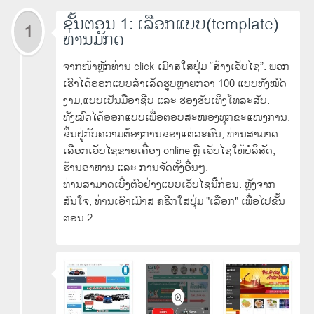
ຂັ້ນຕອນ 1: ເລືອກແບບ(template)
1
ທ່ານມັກດ
ຈາກໜ້າຫຼັກທ່ານ click ເມົາສໃສປຸ່ມ “ສ້າງເວັບໄຊ”. ພວກ
ເຮົາໄດ້ອອກແບບສໍາເລັດຮູບຫຼາຍກ່ວາ 100 ແບບທັງໝົດ
ງາມ,ແບບເປັນມືອາຊີບ ແລະ ຮອງຮັບເທິງໂທລະສັບ.
ທັງໝົດໄດ້ອອກແບບເພື່ອຕອບສະໜອງທຸກຂະແໜງການ.
ຂຶ້ນຢູ່ກັບຄວາມຕ້ອງການຂອງແຕ່ລະຄົນ, ທ່ານສາມາດ
ເລືອກເວັບໄຊຂາຍເຄື່ອງ online ຫຼື ເວັບໄຊໃຫ້ບໍລິສັດ,
ຮ້ານອາຫານ ແລະ ການຈັດຕັ້ງອື່ນໆ.
ທ່ານສາມາດເບີ່ງຕົວຢ່າງແບບເວັບໄຊນີ້ກ່ອນ. ຫຼັງຈາກ
ສົນໃຈ, ທ່ານເອົາເມົາສ ຄຣີກໃສປຸ່ມ "ເລືອກ" ເພື່ອໄປຂັ້ນ
ຕອນ 2.