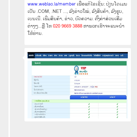
www.weblao.la/member
ເພື່ອແກ້ໄຂເຊັ່ນ: ປ່ຽນໂດເມນ
ເປັນ .COM, .NET ..., ລົງຂ່າວໃໝ່, ລົງສິນຄ້າ, ລົງຮູບ,
ເບນເນີ. ເພີ່ມສິນຄ້າ, ຂ່າວ, ບົດຄວາມ. ຕັ້ງຄ່າສ່ວນເສີມ
ຕ່າງໆ...ຫຼື ໂທ
020 9669 3888
ຫາພວກເຮົາຈະແນະນໍາ
ໃຫ້ທ່ານ.