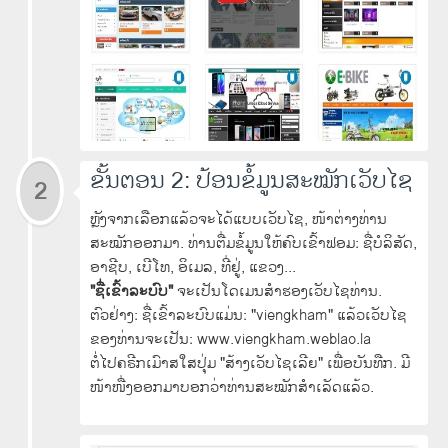
ຂັ້ນຕອນ 2: ປ້ອນຂໍ້ມູນສະໝັກເວັບໄຊ
2
ຫຼັງຈາກເລືອກແລ້ວຈະໄດ້ແບບເວັບໄຊ, ໜ້າຕ່າງທ່ານ
ສະໝັກອອກມາ. ທ່ານຕື່ມຂໍ້ມູນໃຫ້ຄົບເຂົ້າຟອມ: ຊື່ບໍລິສັດ,
ອາຊີບ, ເບີໂທ, ອິເມລ, ທີ່ຢູ່, ແຂວງ...
"ຊື່ເຂົ້າລະບົບ"
ຈະເປັນໂດເມນສໍາຮອງເວັບໄຊທ່ານ.
ຕົວຢ່າງ: ຊື່ເຂົ້າລະບົບແມ່ນ: "viengkham" ແລ້ວເວັບໄຊ
ຂອງທ່ານຈະເປັນ: www.viengkham.weblao.la
ຕໍ່ໄປຄຣີກເມົາສໃສປຸ່ມ "ສ້າງເວັບໄຊເລີຍ" ເພື່ອບັນທືກ. ມີ
ໜ້າໜື່ງອອກມາບອກວ່າທ່ານສະໝັກສໍາເລັດແລ້ວ.