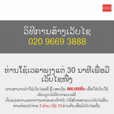
ວິທີການສ້າງເວັບໄຊ
020 9669 3888
ທ່ານໃຊ້ເວລາພຽງແຕ່ 30 ນາທີເພື່ອມີ
ເວັບໄຊໜື່ງ
ທ່ານສາມາດນໍາໃຊ້ເວັບໄຊຟຣີ ຫຼື ເສຍເງິນ
900,000ກີບ
ເພື່ອໃຫ້ເວັບໃຊ້
ເຮັດວຽດໄດ້ດີກ່ວາແບບຟຣີ.
ນັ້ນແມ່ນຄວາມແຕກຕ່າງຂອງພວກເຮົາກັບ ບໍລິສັດອອກແບບເວັບໄຊອື່ນ,
ທ່ານຕ້ອງໄດ້ຈ່າຍ
5 ລ້ານ ເຖີງ 10
ລ້ານກີບເພື່ອມີເວັບໄຊໜື່ງ.