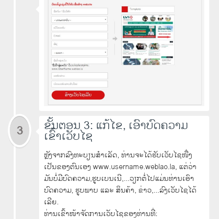
ຂັ້ນຕອນ 3: ແກ້ໄຂ, ເອົາບົດຄວາມ
3
ເຂົ້າເວັບໄຊ
ຫຼັງຈາກລົງທະບຽນສໍາເລັດ, ທ່ານຈະໄດ້ຮັບເວັບໄຊໜື່ງ
ເປັນຂອງຕົນເອງ www.username.weblao.la, ແຕ່ວ່າ
ມັນບໍ່ມີບົດຄວາມ,ຮູບເບນເນີ,...ວຽກຕໍ່ໄປແມ່ນທ່ານເອົາ
ບົດຄວາມ, ຮູບພາບ ແລະ ສິນຄ້າ, ຂ່າວ,...ລົງເວັບໄຊໄດ້
ເລີຍ.
ທ່ານເຂົ້າໜ້າຈັດການເວັບໄຊຂອງທ່ານທີ່: